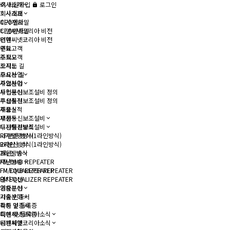
회사소개
회원가입
로그인
회사소개
회사개요
회사개요
CEO인사말
CEO인사말
티앤씨넷코리아 비전
티앤씨넷코리아 비전
연혁
연혁
주요고객
주요고객
조직도
조직도
오시는 길
오시는 길
주요사업
주요사업
사업분야
사업분야
무선통신보조설비 정의
무선통신보조설비 정의
주요실적
주요실적
제품
제품
무선통신보조설비
무선통신보조설비
디지털광방식
디지털광방식
RF분산 방식(1라인방식)
RF분산 방식(1라인방식)
2라인 방식
2라인 방식
재난방송
재난방송
FM/DMB REPEATER
FM/DMB REPEATER
FM EQUALIZER REPEATER
FM EQUALIZER REPEATER
열차무선
열차무선
기술분야
기술분야
각종 인증서
각종 인증서
특허 및 등록증
특허 및 등록증
티앤씨넷코리아소식
티앤씨넷코리아소식
공지사항