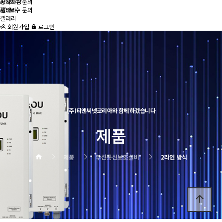
공지사항
A/S보수 문의
A/S보수 문의
갤러리
갤러리
회원가입
로그인
(주)티앤씨넷코리아와 함께 하겠습니다
제품
제품
무선통신보조설비
2라인 방식
arrow_upward