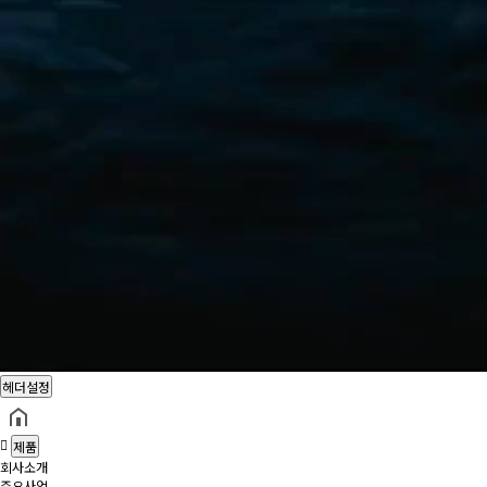
헤더설정
제품
회사소개
주요사업