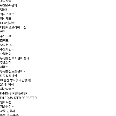
공지사항
A/S보수 문의
갤러리
회사소개
회사개요
CEO인사말
티앤씨넷코리아 비전
연혁
주요고객
조직도
오시는 길
주요사업
사업분야
무선통신보조설비 정의
주요실적
제품
무선통신보조설비
디지털광방식
RF분산 방식(1라인방식)
2라인 방식
재난방송
FM/DMB REPEATER
FM EQUALIZER REPEATER
열차무선
기술분야
각종 인증서
특허 및 등록증