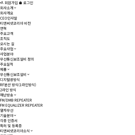
회원가입
로그인
회사소개
회사개요
CEO인사말
티앤씨넷코리아 비전
연혁
주요고객
조직도
오시는 길
주요사업
사업분야
무선통신보조설비 정의
주요실적
제품
무선통신보조설비
디지털광방식
RF분산 방식(1라인방식)
2라인 방식
재난방송
FM/DMB REPEATER
FM EQUALIZER REPEATER
열차무선
기술분야
각종 인증서
특허 및 등록증
티앤씨넷코리아소식