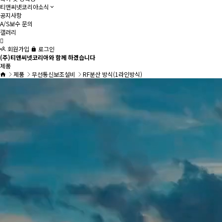
티앤씨넷코리아소식
공지사항
A/S보수 문의
갤러리
회원가입
로그인
(주)티앤씨넷코리아와 함께 하겠습니다
제품
제품
무선통신보조설비
RF분산 방식(1라인방식)