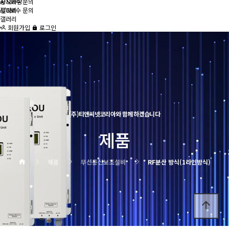
공지사항
A/S보수 문의
A/S보수 문의
갤러리
갤러리
회원가입
로그인
(주)티앤씨넷코리아와 함께 하겠습니다
제품
제품
무선통신보조설비
RF분산 방식(1라인방식)
arrow_upward