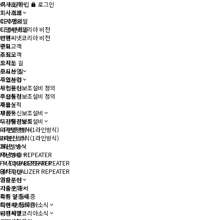
회사소개
회원가입
로그인
회사소개
회사개요
회사개요
CEO인사말
CEO인사말
티앤씨넷코리아 비전
티앤씨넷코리아 비전
연혁
연혁
주요고객
주요고객
조직도
조직도
오시는 길
오시는 길
주요사업
주요사업
사업분야
사업분야
무선통신보조설비 정의
무선통신보조설비 정의
주요실적
주요실적
제품
제품
무선통신보조설비
무선통신보조설비
디지털광방식
디지털광방식
RF분산 방식(1라인방식)
RF분산 방식(1라인방식)
2라인 방식
2라인 방식
재난방송
재난방송
FM/DMB REPEATER
FM/DMB REPEATER
FM EQUALIZER REPEATER
FM EQUALIZER REPEATER
열차무선
열차무선
기술분야
기술분야
각종 인증서
각종 인증서
특허 및 등록증
특허 및 등록증
티앤씨넷코리아소식
티앤씨넷코리아소식
공지사항