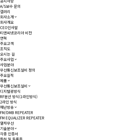
공지사항
A/S보수 문의
갤러리
회사소개
회사개요
CEO인사말
티앤씨넷코리아 비전
연혁
주요고객
조직도
오시는 길
주요사업
사업분야
무선통신보조설비 정의
주요실적
제품
무선통신보조설비
디지털광방식
RF분산 방식(1라인방식)
2라인 방식
재난방송
FM/DMB REPEATER
FM EQUALIZER REPEATER
열차무선
기술분야
각종 인증서
특허 및 등록증