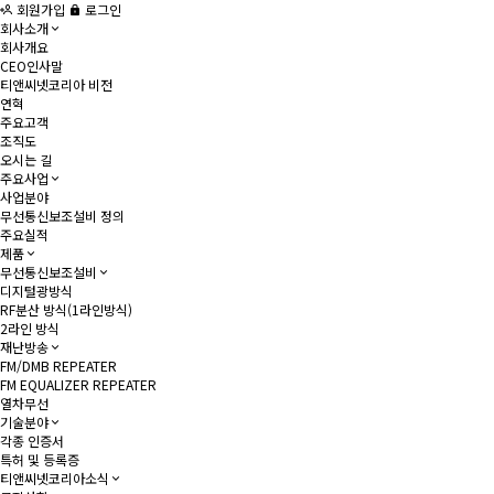
회원가입
로그인
회사소개
회사개요
CEO인사말
티앤씨넷코리아 비전
연혁
주요고객
조직도
오시는 길
주요사업
사업분야
무선통신보조설비 정의
주요실적
제품
무선통신보조설비
디지털광방식
RF분산 방식(1라인방식)
2라인 방식
재난방송
FM/DMB REPEATER
FM EQUALIZER REPEATER
열차무선
기술분야
각종 인증서
특허 및 등록증
티앤씨넷코리아소식